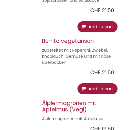
Sojasprossen und Sojasauce
CHF
21.50
Add to cart
Burrito vegetarisch
zubereitet mit Peperoni, Zwiebel,
Knoblauch, Gemüse und mit Käse
überbacken
CHF
21.50
Add to cart
Älplermagronen mit
Apfelmus (Vegi)
Älplermagronen mit Apfelmus
CHF
19.50