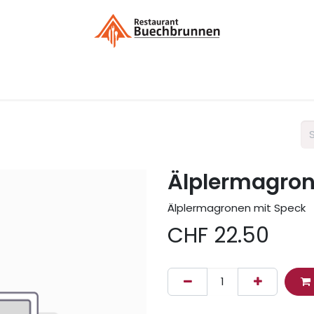
Menükarte / Bestellung
Kontakt
Liefergebieten / Dek
Älplermagron
Älplermagronen mit Speck
CHF
22.50