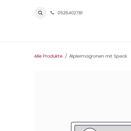
Zum Inhalt springen
0526402781
Home
Alle Produkte
Älplermagronen mit Speck