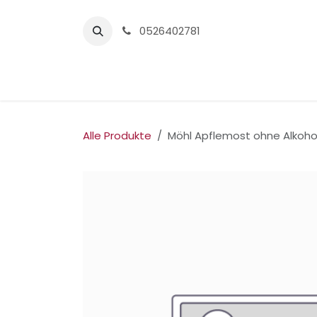
Zum Inhalt springen
0526402781
Home
Alle Produkte
Möhl Apflemost ohne Alkohol