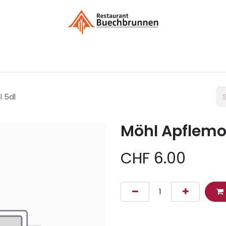
Menükarte / Bestellung
Kontakt
Liefergebieten / Dek
 5dl
Möhl Apflemos
CHF
6.00