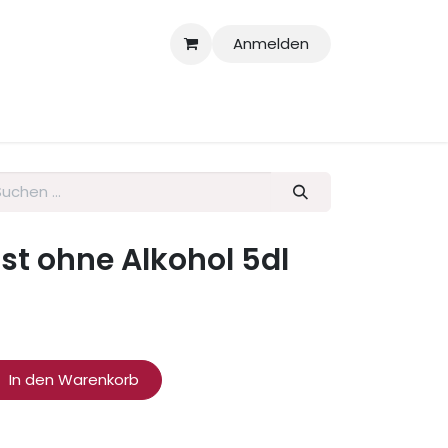
Anmelden
larationen
t ohne Alkohol 5dl
In den Warenkorb