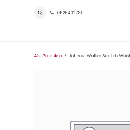
Zum Inhalt springen
0526402781
Home
Alle Produkte
Johnnie Walker Scotch Whis