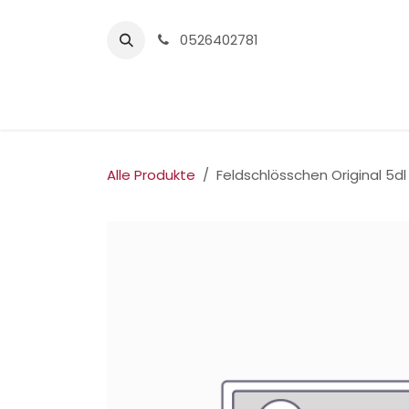
Zum Inhalt springen
0526402781
Home
Alle Produkte
Feldschlösschen Original 5dl