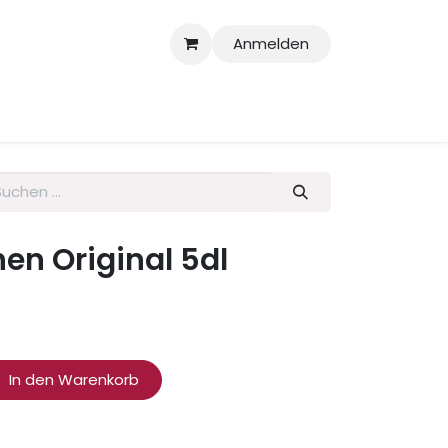
Anmelden
larationen
en Original 5dl
In den Warenkorb