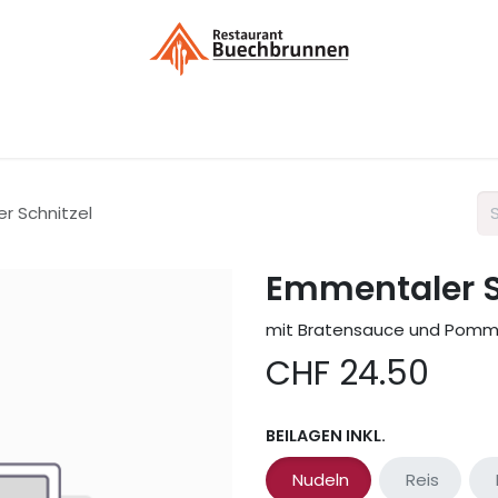
Menükarte / Bestellung
Kontakt
Liefergebieten / Dek
r Schnitzel
Emmentaler S
mit Bratensauce und Pomme
CHF
24.50
BEILAGEN INKL.
Nudeln
Reis