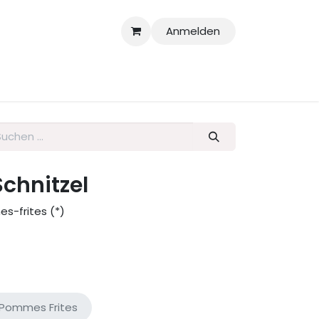
Anmelden
larationen
chnitzel
s-frites (*)
Pommes Frites